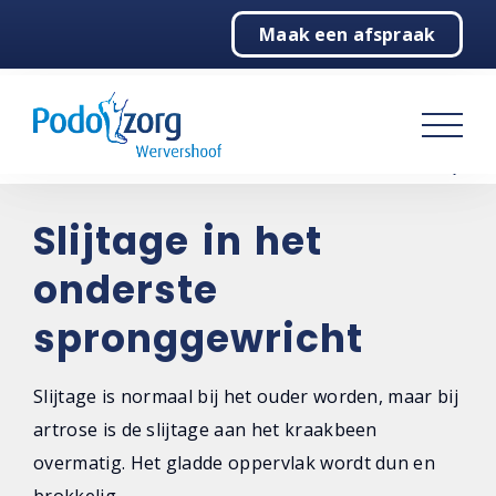
Maak een afspraak
Home
Podologie
Over ons
Contact
Slijtage in het
onderste
spronggewricht
Slijtage is normaal bij het ouder worden, maar bij
artrose is de slijtage aan het kraakbeen
overmatig. Het gladde oppervlak wordt dun en