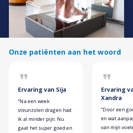
Onze patiënten aan het woord
format_quote
format_quote
Ervaring van Sija
Ervaring v
Xandra
“Na een week
“Door een goe
steunzolen dragen had
en wat aanpa
ik al minder pijn. Nu
van mijn voe
gaat het super goed en