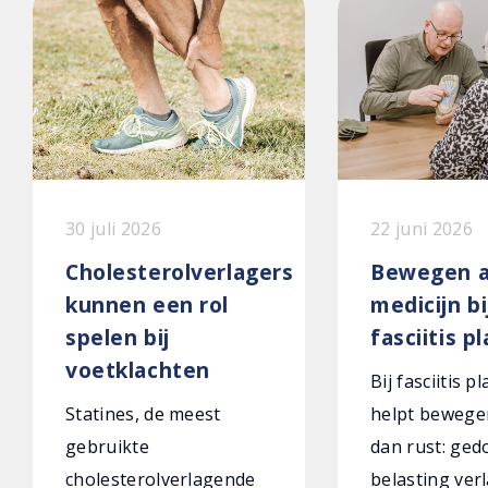
30 juli 2026
22 juni 2026
Cholesterolverlagers
Bewegen a
kunnen een rol
medicijn bi
spelen bij
fasciitis p
voetklachten
Bij fasciitis p
Statines, de meest
helpt bewege
gebruikte
dan rust: ged
cholesterolverlagende
belasting verl