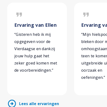
format_quote
format_quote
Ervaring van Ellen
Ervaring v
“Gisteren heb ik mij
“Mijn hielspo
opgegeven voor de
bleken door m
Vierdaagse en dankzij
omhoogstaan
jouw hulp gaat het
teen te komen
zeker goed komen met
uitgebreide u
de voorbereidingen.”
oorzaak en
oefeningen.”
arrow_circle_right
Lees alle ervaringen