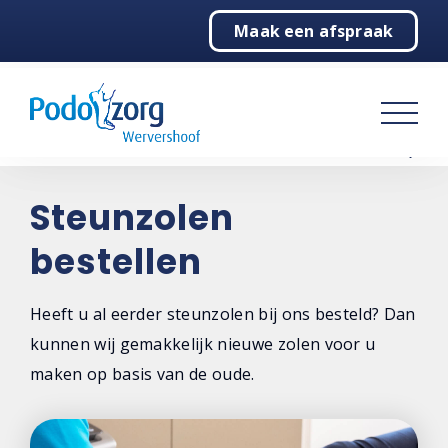
Maak een afspraak
Home
Podologie
Over ons
Contact
Steunzolen
bestellen
Contactgegevens
Maak een afspraak
Heeft u al eerder steunzolen bij ons besteld? Dan
kunnen wij gemakkelijk nieuwe zolen voor u
Locaties
maken op basis van de oude.
Steunzolen bestellen
Niet tevreden