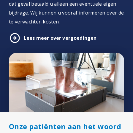
dat geval betaald u alleen een eventuele eigen
bijdrage. Wij kunnen u vooraf informeren over de
te verwachten kosten.
arrow_circle_right
Lees meer over vergoedingen
Onze patiënten aan het woord