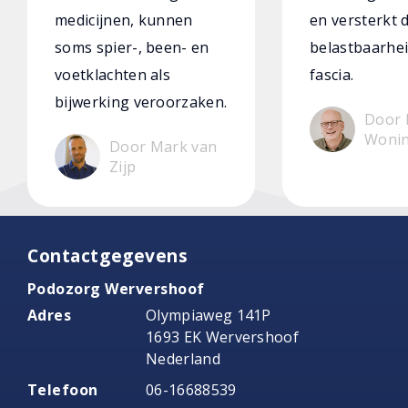
medicijnen, kunnen
en versterkt 
soms spier-, been- en
belastbaarhei
voetklachten als
fascia.
bijwerking veroorzaken.
Door 
Woni
Door Mark van
Zijp
Contactgegevens
Podozorg Wervershoof
Adres
Olympiaweg 141P
1693 EK Wervershoof
Nederland
Telefoon
06-16688539