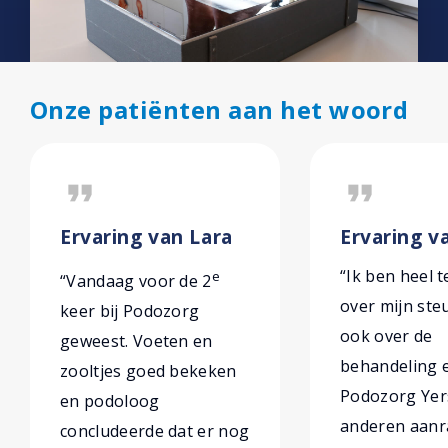
Onze patiënten aan het woord
format_quote
format_quote
Ervaring van Lara
Ervaring v
“Ik ben heel 
e
“Vandaag voor de 2
over mijn ste
keer bij Podozorg
ook over de
geweest. Voeten en
behandeling 
zooltjes goed bekeken
Podozorg Yer
en podoloog
anderen aanr
concludeerde dat er nog