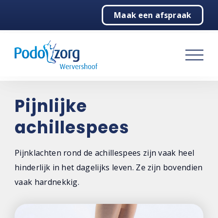
Maak een afspraak
Home
Podologie
Over ons
Contact
Pijnlijke
achillespees
Pijnklachten rond de achillespees zijn vaak heel
hinderlijk in het dagelijks leven. Ze zijn bovendien
vaak hardnekkig.