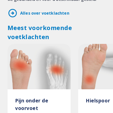
arrow_circle_right
Alles over voetklachten
Meest voorkomende
voetklachten
Pijn onder de
Hielspoor
voorvoet