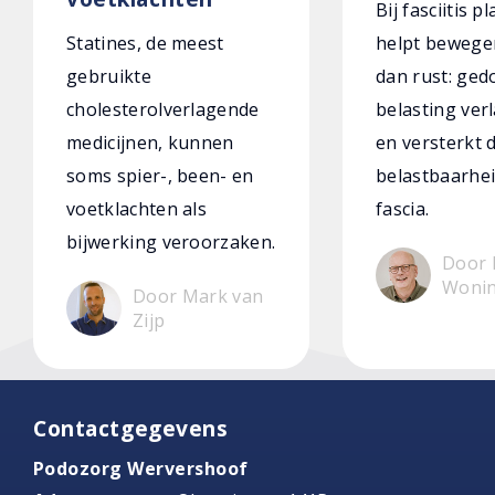
Bij fasciitis p
Statines, de meest
helpt bewege
gebruikte
dan rust: ged
cholesterolverlagende
belasting verl
medicijnen, kunnen
en versterkt 
soms spier-, been- en
belastbaarhei
voetklachten als
fascia.
bijwerking veroorzaken.
Door 
Woni
Door Mark van
Zijp
Contactgegevens
Podozorg Wervershoof