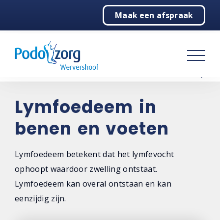
Maak een afspraak
Home
Podologie
Over ons
Contact
Lymfoedeem in
benen en voeten
Lymfoedeem betekent dat het lymfevocht
ophoopt waardoor zwelling ontstaat.
Lymfoedeem kan overal ontstaan en kan
eenzijdig zijn.