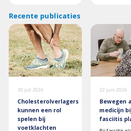
Recente publicaties
30 juli 2026
22 juni 2026
Cholesterolverlagers
Bewegen a
kunnen een rol
medicijn bi
spelen bij
fasciitis p
voetklachten
Bij fasciitis p