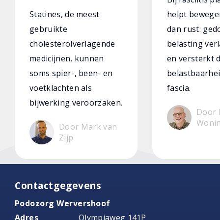
Statines, de meest
helpt bewege
gebruikte
dan rust: ged
cholesterolverlagende
belasting verl
medicijnen, kunnen
en versterkt 
soms spier-, been- en
belastbaarhei
voetklachten als
fascia.
bijwerking veroorzaken.
Door 
Woni
Door Mark van
Zijp
Contactgegevens
Podozorg Wervershoof
Adres
Olympiaweg 141P