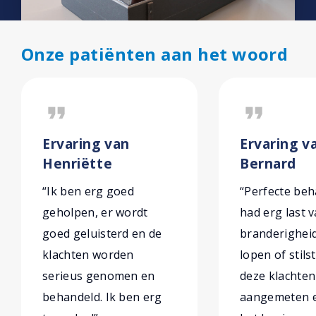
Onze patiënten aan het woord
format_quote
format_quote
Ervaring van
Ervaring v
Henriëtte
Bernard
“Ik ben erg goed
“Perfecte beh
geholpen, er wordt
had erg last 
goed geluisterd en de
branderighei
klachten worden
lopen of stils
serieus genomen en
deze klachten
behandeld. Ik ben erg
aangemeten e