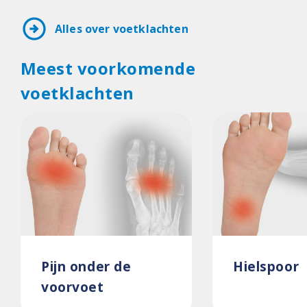
arrow_circle_right
Alles over voetklachten
Meest voorkomende
voetklachten
Pijn onder de
Hielspoor
voorvoet