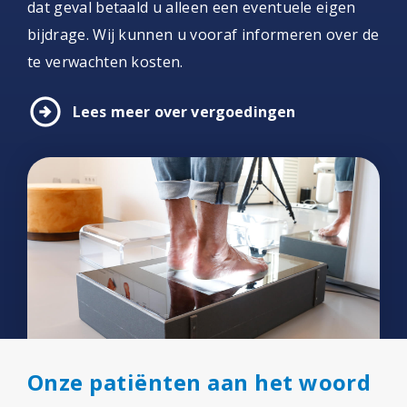
dat geval betaald u alleen een eventuele eigen
bijdrage. Wij kunnen u vooraf informeren over de
te verwachten kosten.
arrow_circle_right
Lees meer over vergoedingen
Onze patiënten aan het woord