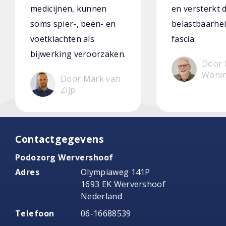
medicijnen, kunnen
en versterkt 
soms spier-, been- en
belastbaarhei
voetklachten als
fascia.
bijwerking veroorzaken.
Door 
Woni
Door Mark van
Zijp
Contactgegevens
Podozorg Wervershoof
Adres
Olympiaweg 141P
1693 EK Wervershoof
Nederland
Telefoon
06-16688539