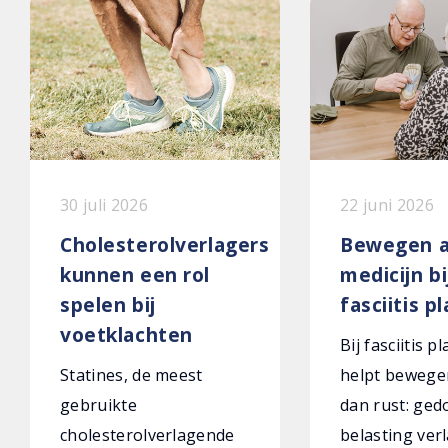
30 juli 2026
22 juni 2026
Cholesterolverlagers
Bewegen a
kunnen een rol
medicijn bi
spelen bij
fasciitis p
voetklachten
Bij fasciitis p
Statines, de meest
helpt bewege
gebruikte
dan rust: ged
cholesterolverlagende
belasting verl