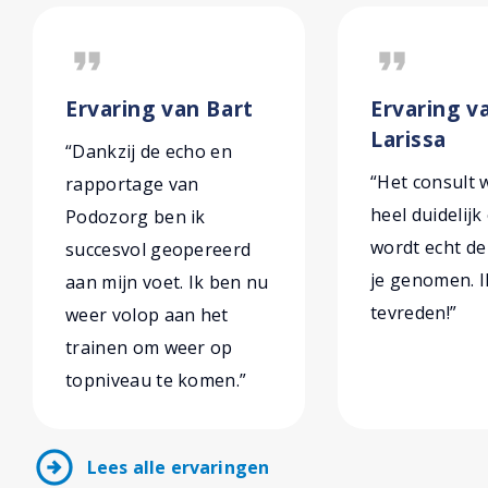
format_quote
format_quote
Ervaring van Bart
Ervaring v
Larissa
“Dankzij de echo en
“Het consult w
rapportage van
heel duidelijk
Podozorg ben ik
wordt echt de 
succesvol geopereerd
je genomen. I
aan mijn voet. Ik ben nu
tevreden!”
weer volop aan het
trainen om weer op
topniveau te komen.”
arrow_circle_right
Lees alle ervaringen