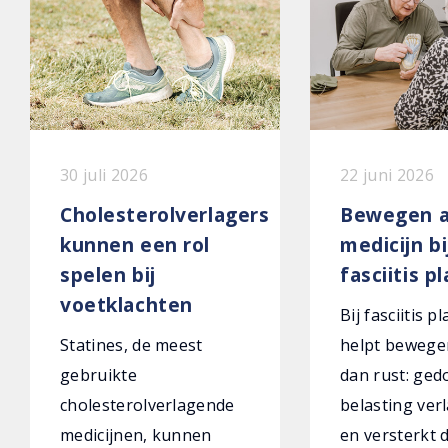
30 juli 2026
22 juni 2026
Cholesterolverlagers
Bewegen a
kunnen een rol
medicijn bi
spelen bij
fasciitis p
voetklachten
Bij fasciitis p
Statines, de meest
helpt bewege
gebruikte
dan rust: ged
cholesterolverlagende
belasting verl
medicijnen, kunnen
en versterkt 