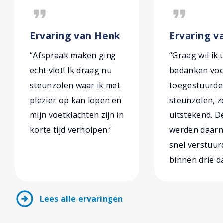
format_quote
format_quote
Ervaring van Henk
Ervaring va
“Afspraak maken ging
“Graag wil ik 
echt vlot! Ik draag nu
bedanken voo
steunzolen waar ik met
toegestuurde
plezier op kan lopen en
steunzolen, z
mijn voetklachten zijn in
uitstekend. D
korte tijd verholpen.”
werden daarn
snel verstuurd
binnen drie d
arrow_circle_right
Lees alle ervaringen