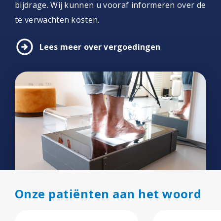
bijdrage. Wij kunnen u vooraf informeren over de
te verwachten kosten.
arrow_circle_right
Lees meer over vergoedingen
Onze patiënten aan het woord