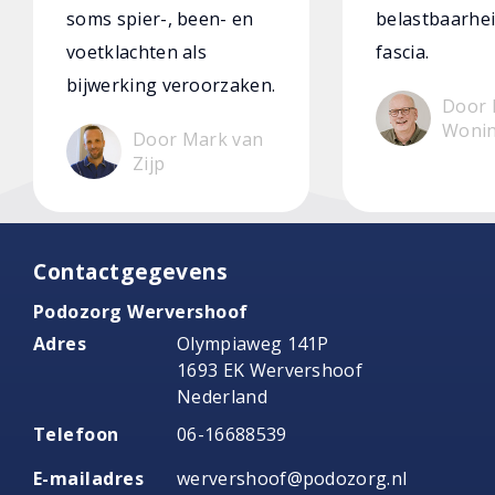
soms spier-, been- en
belastbaarhei
voetklachten als
fascia.
bijwerking veroorzaken.
Door 
Woni
Door Mark van
Zijp
Contactgegevens
Podozorg Wervershoof
Adres
Olympiaweg 141P
1693 EK Wervershoof
Nederland
Telefoon
06-16688539
E-mailadres
wervershoof@podozorg.nl