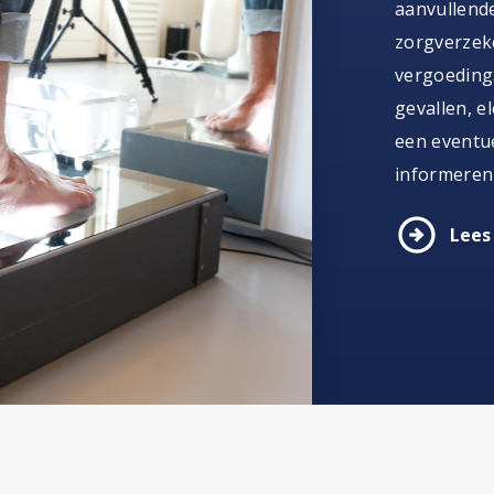
aanvullende
zorgverzeke
vergoeding.
gevallen, e
een eventue
informeren
arrow_circle_right
Lees