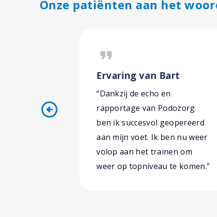
Onze patiënten aan het woor
format_quote
Ervaring van Bart
“Dankzij de echo en
arrow_circle_left
rapportage van Podozorg
ben ik succesvol geopereerd
aan mijn voet. Ik ben nu weer
volop aan het trainen om
weer op topniveau te komen.”