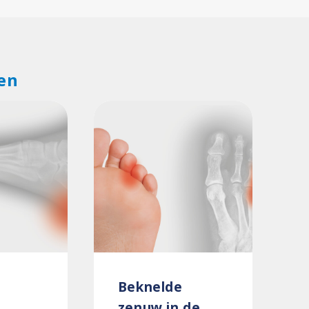
en
Beknelde
zenuw in de