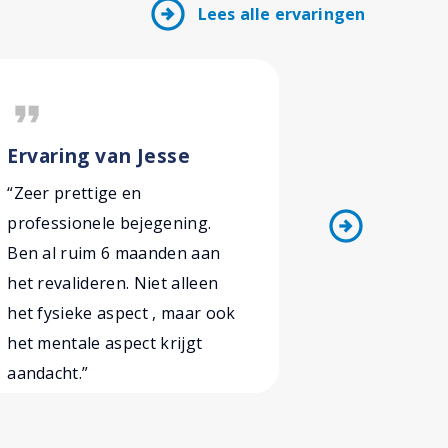
arrow_circle_right
Lees alle ervaringen
format_quote
format_quote
Ervaring van Jesse
Ervaring
“Zeer prettige en
“Mijn hiel
arrow_circle_right
professionele bejegening.
bleken doo
Ben al ruim 6 maanden aan
omhoogstaa
het revalideren. Niet alleen
komen. Ik 
het fysieke aspect , maar ook
uitleg over
het mentale aspect krijgt
oefeningen
aandacht.”