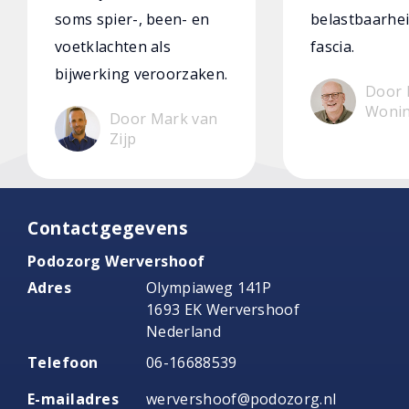
soms spier-, been- en
belastbaarhei
voetklachten als
fascia.
bijwerking veroorzaken.
Door 
Woni
Door Mark van
Zijp
Contactgegevens
Podozorg Wervershoof
Adres
Olympiaweg 141P
1693 EK Wervershoof
Nederland
Telefoon
06-16688539
E-mailadres
wervershoof@podozorg.nl