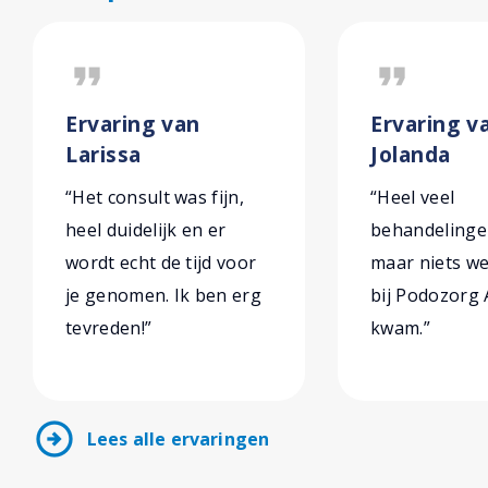
format_quote
format_quote
Ervaring van
Ervaring v
Larissa
Jolanda
“Het consult was fijn,
“Heel veel
heel duidelijk en er
behandelinge
wordt echt de tijd voor
maar niets we
je genomen. Ik ben erg
bij Podozorg
tevreden!”
kwam.”
arrow_circle_right
Lees alle ervaringen