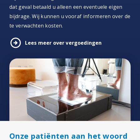
dat geval betaald u alleen een eventuele eigen
bijdrage. Wij kunnen u vooraf informeren over de
te verwachten kosten.
arrow_circle_right
Lees meer over vergoedingen
Onze patiënten aan het woord