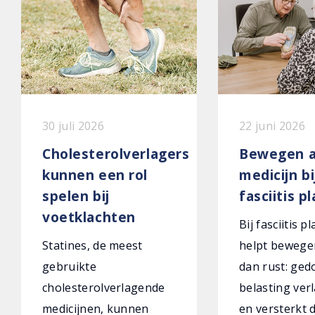
30 juli 2026
22 juni 2026
Cholesterolverlagers
Bewegen a
kunnen een rol
medicijn bi
spelen bij
fasciitis p
voetklachten
Bij fasciitis p
Statines, de meest
helpt bewege
gebruikte
dan rust: ged
cholesterolverlagende
belasting verl
medicijnen, kunnen
en versterkt 